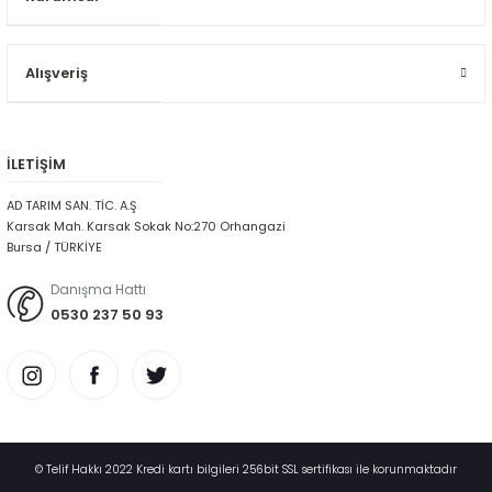
Alışveriş
İLETİŞİM
AD TARIM SAN. TİC. A.Ş
Karsak Mah. Karsak Sokak No:270 Orhangazi
Bursa / TÜRKİYE
Danışma Hattı
0530 237 50 93
© Telif Hakkı 2022 Kredi kartı bilgileri 256bit SSL sertifikası ile korunmaktadır