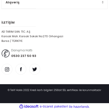
Alışveriş
İLETİŞİM
AD TARIM SAN. TİC. A.Ş
Karsak Mah. Karsak Sokak No:270 Orhangazi
Bursa / TÜRKİYE
Danışma Hattı
0530 237 50 93
© Telif Hakkı 2022 Kredi kartı bilgileri 256bit SSL sertifikası ile korunmaktadır
ideasoft
ile
e-