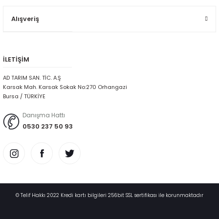
Alışveriş
İLETİŞİM
AD TARIM SAN. TİC. A.Ş
Karsak Mah. Karsak Sokak No:270 Orhangazi
Bursa / TÜRKİYE
Danışma Hattı
0530 237 50 93
© Telif Hakkı 2022 Kredi kartı bilgileri 256bit SSL sertifikası ile korunmaktadır