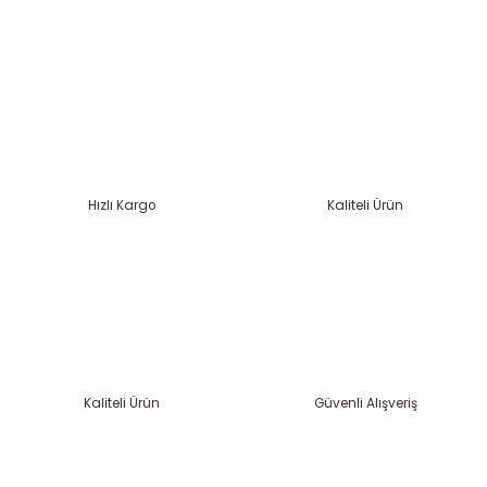
Bu ürünün fiyat bilgisi, resim, ürün açıklamalarında ve diğer
konularda yetersiz gördüğünüz noktaları öneri formunu
kullanarak tarafımıza iletebilirsiniz.
Görüş ve önerileriniz için teşekkür ederiz.
Ürün resmi kalitesiz, bozuk veya görüntülenemiyor.
Ürün açıklamasında eksik bilgiler bulunuyor.
Ürün bilgilerinde hatalar bulunuyor.
Hızlı Kargo
Kaliteli Ürün
Ürün fiyatı diğer sitelerden daha pahalı.
Bu ürüne benzer farklı alternatifler olmalı.
Kaliteli Ürün
Güvenli Alışveriş
Gönder