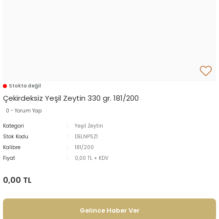
Stokta değil
Çekirdeksiz Yeşil Zeytin 330 gr. 181/200
0 - Yorum Yap
Kategori
Yeşil Zeytin
Stok Kodu
DELNPSZ1
Kalibre
181/200
Fiyat
0,00 TL + KDV
0,00 TL
Gelince Haber Ver