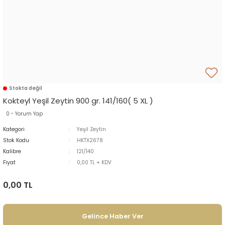
Stokta değil
Kokteyl Yeşil Zeytin 900 gr. 141/160( 5 XL )
0 - Yorum Yap
Kategori
Yeşil Zeytin
Stok Kodu
HKTX2678
Kalibre
121/140
Fiyat
0,00 TL + KDV
0,00 TL
Gelince Haber Ver