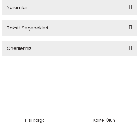
Yorumlar
Taksit Seçenekleri
Bu ürüne ilk yorumu siz yapın!
Önerileriniz
Yorum Yaz
Bu ürünün fiyat bilgisi, resim, ürün açıklamalarında ve diğer
konularda yetersiz gördüğünüz noktaları öneri formunu
kullanarak tarafımıza iletebilirsiniz.
Görüş ve önerileriniz için teşekkür ederiz.
Ürün resmi kalitesiz, bozuk veya görüntülenemiyor.
Ürün açıklamasında eksik bilgiler bulunuyor.
Ürün bilgilerinde hatalar bulunuyor.
Hızlı Kargo
Kaliteli Ürün
Ürün fiyatı diğer sitelerden daha pahalı.
Bu ürüne benzer farklı alternatifler olmalı.