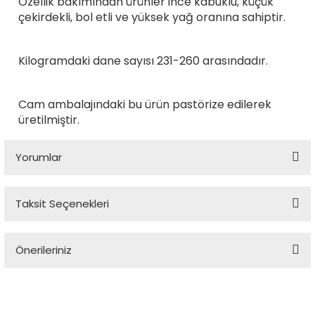
Özellik bakımından ürünler ince kabuklu, küçük
çekirdekli, bol etli ve yüksek yağ oranına sahiptir.
Kilogramdaki dane sayısı 231-260 arasındadır.
Cam ambalajındaki bu ürün pastörize edilerek
üretilmiştir.
Yorumlar
Taksit Seçenekleri
Bu ürüne ilk yorumu siz yapın!
Önerileriniz
Yorum Yaz
Bu ürünün fiyat bilgisi, resim, ürün açıklamalarında ve diğer
konularda yetersiz gördüğünüz noktaları öneri formunu
kullanarak tarafımıza iletebilirsiniz.