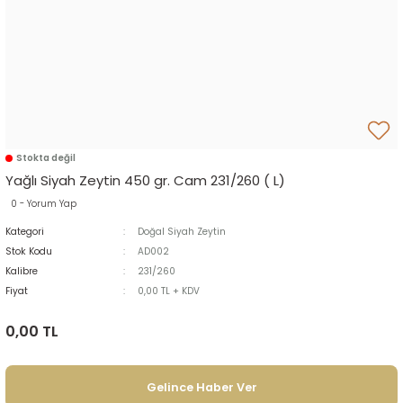
Stokta değil
Yağlı Siyah Zeytin 450 gr. Cam 231/260 ( L)
0 - Yorum Yap
Kategori
Doğal Siyah Zeytin
Stok Kodu
AD002
Kalibre
231/260
Fiyat
0,00 TL + KDV
0,00 TL
Gelince Haber Ver