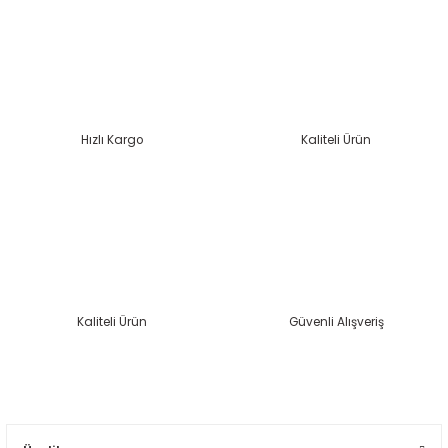
Görüş ve önerileriniz için teşekkür ederiz.
Ürün resmi kalitesiz, bozuk veya görüntülenemiyor.
Ürün açıklamasında eksik bilgiler bulunuyor.
Ürün bilgilerinde hatalar bulunuyor.
Hızlı Kargo
Kaliteli Ürün
Ürün fiyatı diğer sitelerden daha pahalı.
Bu ürüne benzer farklı alternatifler olmalı.
Kaliteli Ürün
Güvenli Alışveriş
Gönder